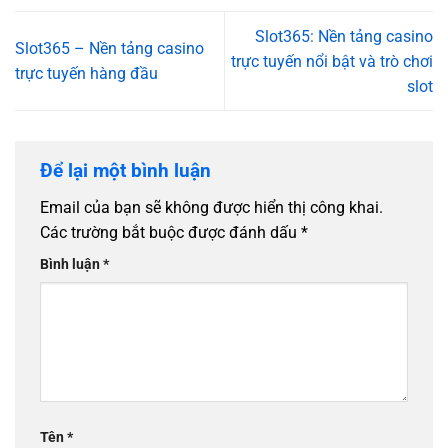
Slot365: Nền tảng casino
Slot365 – Nền tảng casino
trực tuyến nổi bật và trò chơi
trực tuyến hàng đầu
slot
Để lại một bình luận
Email của bạn sẽ không được hiển thị công khai.
Các trường bắt buộc được đánh dấu
*
Bình luận
*
Tên
*