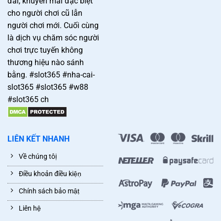
đãi, khuyến mãi đặc biệt
cho người chơi cũ lẫn
người chơi mới. Cuối cùng
là dịch vụ chăm sóc người
chơi trực tuyến không
thương hiệu nào sánh
bằng. #slot365 #nha-cai-
slot365 #slot365 #w88
#slot365 ch
LIÊN KẾT NHANH
Về chúng tôị
Điều khoản điều kiệṇ
Chính sách bảo mậṭ
Liên hệ̣