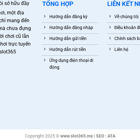
TỔNG HỢP
LIÊN KẾT 
ôi sở hữu đầy
ơi, một địa
Hướng dẫn đăng ký
Về chúng tôị
 chỉ mang đến
Hướng dẫn đăng nhập
Điều khoản điê
u mà chưa đựng
i chơi cũ lẫn
Hướng dẫn gửi tiền
Chính sách ba
hơi trực tuyến
Hướng dẫn rút tiền
Liên hệ̣
slot365
Ứng dụng điện thoại di
động
Copyright 2025 ©
www.slot365.mx | SEO : ATA