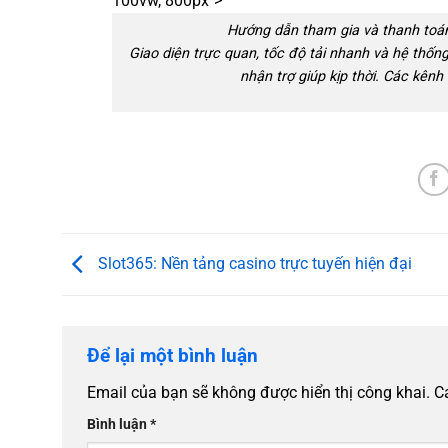
100vw, 800px">
Hướng dẫn tham gia và thanh toá
Giao diện trực quan, tốc độ tải nhanh và hệ thống
nhận trợ giúp kịp thời. Các kênh 
Slot365: Nền tảng casino trực tuyến hiện đại
Để lại một bình luận
Email của bạn sẽ không được hiển thị công khai.
C
Bình luận
*