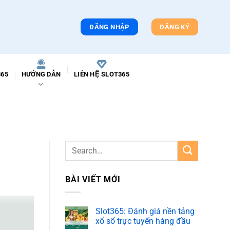
ĐĂNG NHẬP
ĐĂNG KÝ
365
HƯỚNG DẪN
LIÊN HỆ SLOT365
BÀI VIẾT MỚI
Slot365: Đánh giá nền tảng
xổ số trực tuyến hàng đầu