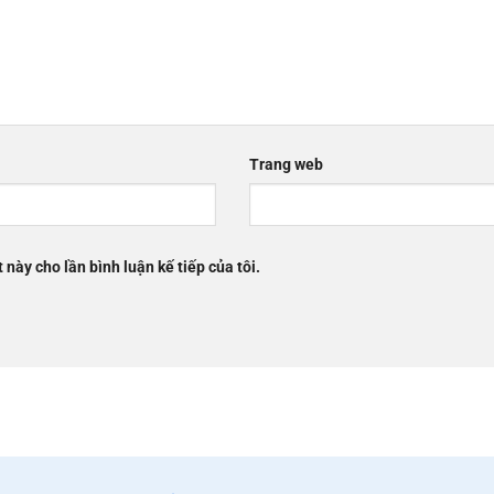
Trang web
 này cho lần bình luận kế tiếp của tôi.