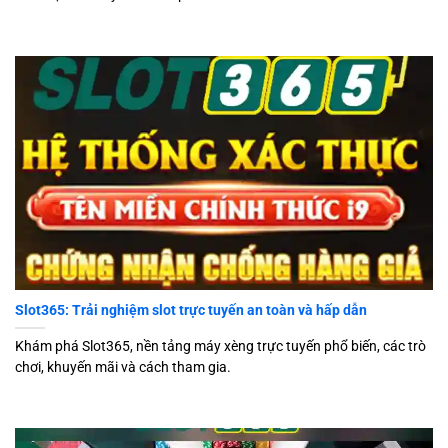
Giao diện trang chủ Slot365 rực rỡ và chuyên nghiệp
Mục Lục Nội Dung
1. Tại sao lựa chọn Đăng Nhập vào hệ thống Slot365?
Slot365: Trải nghiệm slot trực tuyến an toàn và hấp dẫn
2. Hướng dẫn quy trình Đăng Nhập Slot365 chuẩn xác
Khám phá Slot365, nền tảng máy xèng trực tuyến phổ biến, các trò
Bước 1: Truy cập link chính thức
chơi, khuyến mãi và cách tham gia.
Bước 2: Điền thông tin định danh
Bước 3: Hoàn tất và kiểm tra