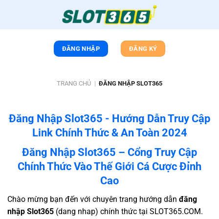
Chuyển
đến
nội
dung
ĐĂNG NHẬP
ĐĂNG KÝ
TRANG CHỦ
|
ĐĂNG NHẬP SLOT365
Đăng Nhập Slot365 - Hướng Dẫn Truy Cập
Link Chính Thức & An Toàn 2024
Đăng Nhập Slot365 – Cổng Truy Cập
Chính Thức Vào Thế Giới Cá Cược Đỉnh
Cao
Chào mừng bạn đến với chuyên trang hướng dẫn
đăng
nhập Slot365
(dang nhap) chính thức tại SLOT365.COM.