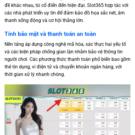
đề khác nhau, từ cổ điển đến hiện đại. Slot365 hợp tác với
các nhà phát triển uy tín để đảm bảo đồ họa sắc nét, âm
thanh sống động và cơ hội thắng lớn.
Tính bảo mật và thanh toán an toàn
Nền tảng áp dụng công nghệ mã hóa, xác thực hai yếu tố
và các biện pháp chống gian lận nhằm bảo vệ thông tin
người chơi. Các phương thức thanh toán phổ biến bao gồm
thẻ tín dụng, ví điện tử và chuyển khoản ngân hàng, với
thời gian xử lý nhanh chóng.