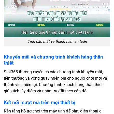
Tính bảo mật và thanh toán an toàn
Khuyến mãi và chương trình khách hàng thân
thiết
Slot365 thường xuyên có các chương trình khuyến mãi,
tiền thưởng và vòng quay miễn phí cho người chơi mới và
thành viên hiện tại. Chương trình khách hàng thân thiết
giúp tích lũy điểm và nhận ưu đãi theo cấp độ.
Kết nối mượt mà trên mọi thiết bị
Nền tảng hỗ trợ chơi trên máy tính để bàn, điện thoại di