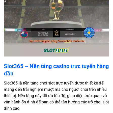
Slot365 – Nền tảng casino trực tuyến hàng
đầu
Slot365 là nền tảng chơi slot trực tuyến được thiết kế để
mang đến trải nghiệm mượt mà cho người chơi trên nhiều
thiết bị. Nền tảng này tối ưu tốc độ, giao diện trực quan và
vận hành ổn định để bạn có thể tận hưởng các trò chơi slot
đỉnh cao.