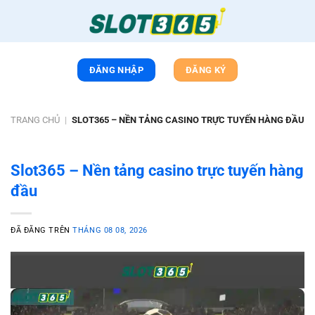
Chuyển
đến
nội
dung
ĐĂNG NHẬP
ĐĂNG KÝ
TRANG CHỦ
|
SLOT365 – NỀN TẢNG CASINO TRỰC TUYẾN HÀNG ĐẦU
Slot365 – Nền tảng casino trực tuyến hàng
đầu
ĐÃ ĐĂNG TRÊN
THÁNG 08 08, 2026