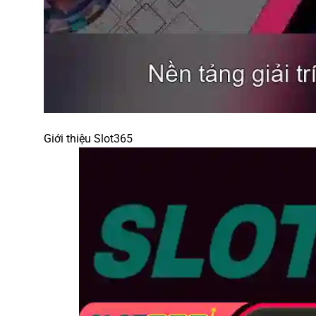
Giới thiệu Slot365