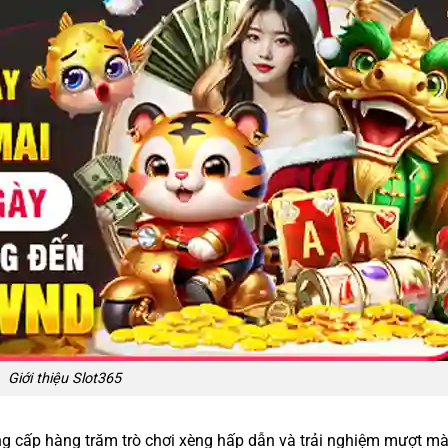
Giới thiệu Slot365
ung cấp hàng trăm trò chơi xèng hấp dẫn và trải nghiệm mượt mà