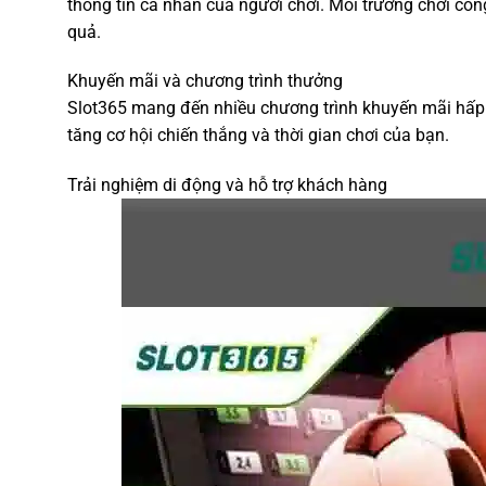
thông tin cá nhân của người chơi. Môi trường chơi cô
quả.
Khuyến mãi và chương trình thưởng
Slot365 mang đến nhiều chương trình khuyến mãi hấp 
tăng cơ hội chiến thắng và thời gian chơi của bạn.
Trải nghiệm di động và hỗ trợ khách hàng