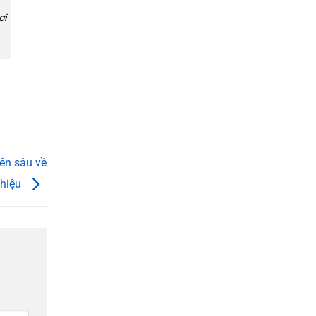
ơi
yên sâu về
 hiệu