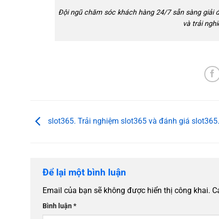
Đội ngũ chăm sóc khách hàng 24/7 sẵn sàng giải đ
và trải ngh
slot365. Trải nghiệm slot365 và đánh giá slot365
Để lại một bình luận
Email của bạn sẽ không được hiển thị công khai.
C
Bình luận
*