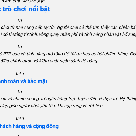
 điểm của Slot365\n\n
 trò chơi nổi bật
\n
 chơi từ nhà cung cấp uy tín. Người chơi có thể tìm thấy các phiên bả
ại có thưởng từ tính, vòng quay miễn phí và tính năng nhân vật bổ sun
\n
ó RTP cao và tính năng mở rộng để tối ưu hóa cơ hội chiến thắng. Gi
ệc điều chỉnh cược và kiểm soát ngân sách dễ dàng.
\n\n
nh toán và bảo mật
\n
oàn và nhanh chóng, từ ngân hàng trực tuyến đến ví điện tử. Hệ thốn
lớp giúp người chơi yên tâm khi nạp ròng và rút tiền.
\n\n
khách hàng và cộng đồng