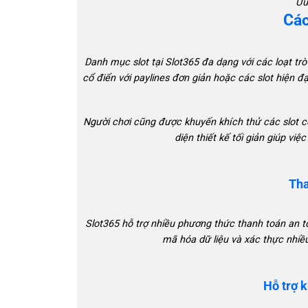
Ưu
Các
Danh mục slot tại Slot365 đa dạng với các loạt trò
cổ điển với paylines đơn giản hoặc các slot hiện đ
Người chơi cũng được khuyến khích thử các slot c
diện thiết kế tối giản giúp vi
Tha
Slot365 hỗ trợ nhiều phương thức thanh toán an t
mã hóa dữ liệu và xác thực nhiều 
Hỗ trợ 