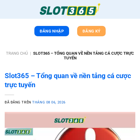
Chuyển
đến
nội
dung
ĐĂNG NHẬP
ĐĂNG KÝ
TRANG CHỦ
|
SLOT365 – TỔNG QUAN VỀ NỀN TẢNG CÁ CƯỢC TRỰC
TUYẾN
Slot365 – Tổng quan về nền tảng cá cược
trực tuyến
ĐÃ ĐĂNG TRÊN
THÁNG 08 06, 2026