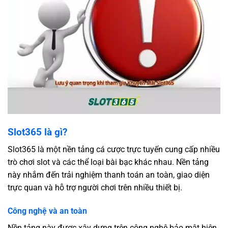
Slot365 là gì?
Slot365 là một nền tảng cá cược trực tuyến cung cấp nhiều
trò chơi slot và các thể loại bài bạc khác nhau. Nền tảng
này nhắm đến trải nghiệm thanh toán an toàn, giao diện
trực quan và hỗ trợ người chơi trên nhiều thiết bị.
Công nghệ và an toàn
Nền tảng này được xây dựng trên công nghệ bảo mật hiện