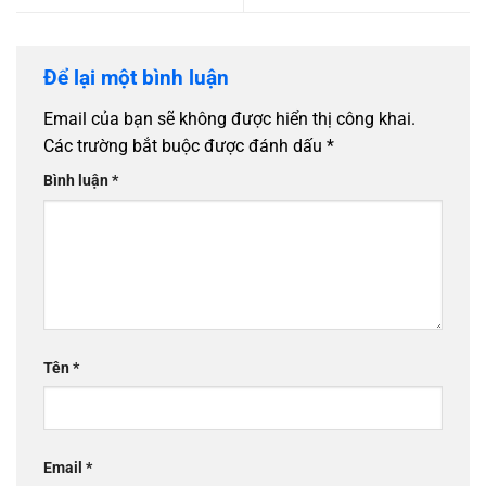
Để lại một bình luận
Email của bạn sẽ không được hiển thị công khai.
Các trường bắt buộc được đánh dấu
*
Bình luận
*
Tên
*
Email
*