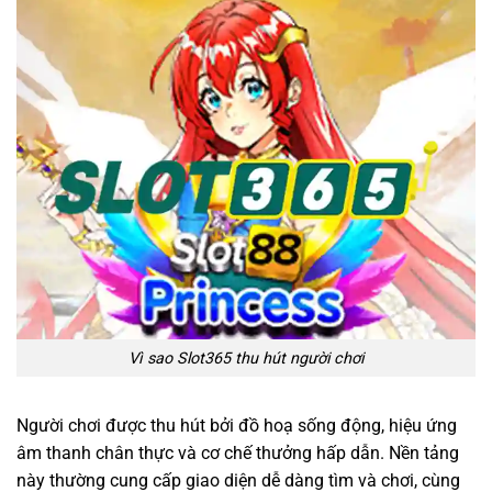
Vì sao Slot365 thu hút người chơi
Người chơi được thu hút bởi đồ hoạ sống động, hiệu ứng
âm thanh chân thực và cơ chế thưởng hấp dẫn. Nền tảng
này thường cung cấp giao diện dễ dàng tìm và chơi, cùng