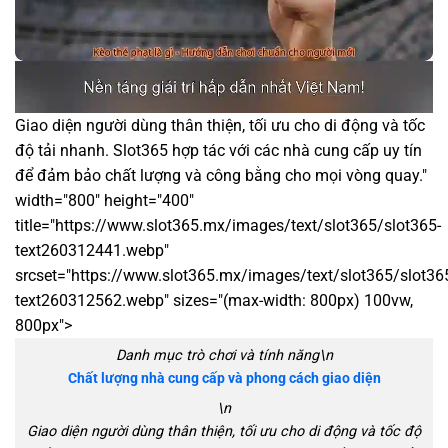
Giao diện người dùng thân thiện, tối ưu cho di động và tốc
độ tải nhanh. Slot365 hợp tác với các nhà cung cấp uy tín
để đảm bảo chất lượng và công bằng cho mọi vòng quay.
"
width="800" height="400"
title="https://www.slot365.mx/images/text/slot365/slot365-
text260312441.webp"
srcset="https://www.slot365.mx/images/text/slot365/slot36
text260312562.webp" sizes="(max-width: 800px) 100vw,
800px">
Danh mục trò chơi và tính năng\n
Chất lượng nhà cung cấp và phong cách giao diện
\n
Giao diện người dùng thân thiện, tối ưu cho di động và tốc độ