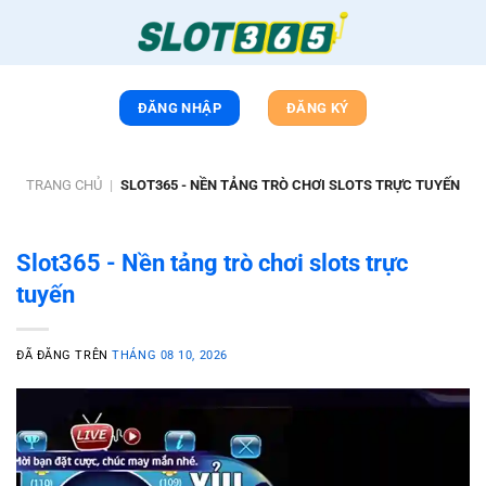
Chuyển
đến
nội
dung
ĐĂNG NHẬP
ĐĂNG KÝ
TRANG CHỦ
|
SLOT365 - NỀN TẢNG TRÒ CHƠI SLOTS TRỰC TUYẾN
Slot365 - Nền tảng trò chơi slots trực
tuyến
ĐÃ ĐĂNG TRÊN
THÁNG 08 10, 2026