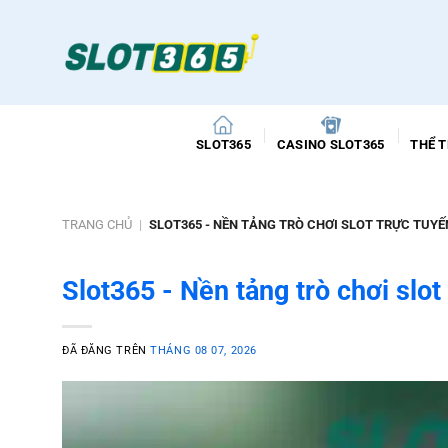
Chuyển
đến
nội
dung
SLOT365
CASINO SLOT365
THỂ 
TRANG CHỦ
|
SLOT365 - NỀN TẢNG TRÒ CHƠI SLOT TRỰC TUYẾ
Slot365 - Nền tảng trò chơi slot 
ĐÃ ĐĂNG TRÊN
THÁNG 08 07, 2026