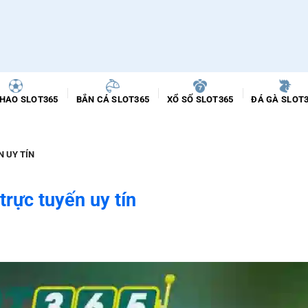
THAO SLOT365
BẮN CÁ SLOT365
XỔ SỐ SLOT365
ĐÁ GÀ SLOT
N UY TÍN
trực tuyến uy tín