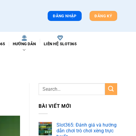
ĐĂNG NHẬP
ĐĂNG KÝ
365
HƯỚNG DẪN
LIÊN HỆ SLOT365
BÀI VIẾT MỚI
Slot365: Đánh giá và hướng
dẫn chơi trò chơi xèng trực