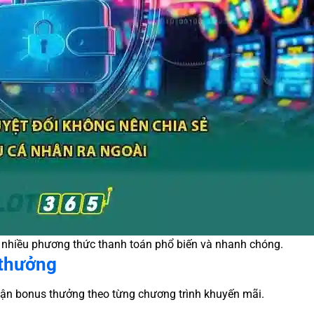
g nhiều phương thức thanh toán phổ biến và nhanh chóng.
 thưởng
hận bonus thưởng theo từng chương trình khuyến mãi.