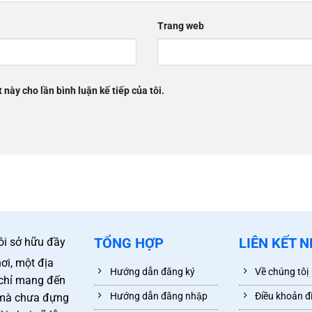
Trang web
 này cho lần bình luận kế tiếp của tôi.
TỔNG HỢP
LIÊN KẾT 
ôi sở hữu đầy
ơi, một địa
Hướng dẫn đăng ký
Về chúng tôị
 chỉ mang đến
Hướng dẫn đăng nhập
Điều khoản điê
u mà chưa đựng