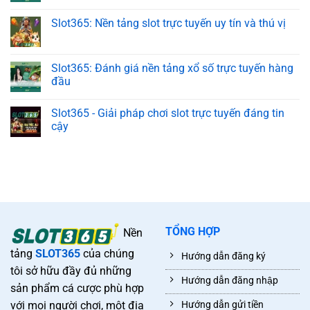
Slot365: Nền tảng slot trực tuyến uy tín và thú vị
Slot365: Đánh giá nền tảng xổ số trực tuyến hàng
đầu
Slot365 - Giải pháp chơi slot trực tuyến đáng tin
cậy
TỔNG HỢP
Nền
tảng
SLOT365
của chúng
Hướng dẫn đăng ký
tôi sở hữu đầy đủ những
Hướng dẫn đăng nhập
sản phẩm cá cược phù hợp
với mọi người chơi, một địa
Hướng dẫn gửi tiền