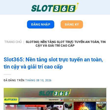
Chuyển
đến
nội
dung
ĐĂNG NHẬP
ĐĂNG KÝ
TRANG CHỦ
|
SLOT365: NỀN TẢNG SLOT TRỰC TUYẾN AN TOÀN, TIN
CẬY VÀ GIẢI TRÍ CAO CẤP
Slot365: Nền tảng slot trực tuyến an toàn,
tin cậy và giải trí cao cấp
ĐÃ ĐĂNG TRÊN
THÁNG 08 10, 2026