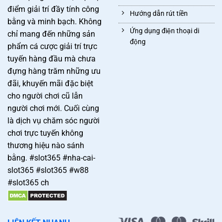
điểm giải trí đầy tính công
Hướng dẫn rút tiền
bằng và minh bạch. Không
Ứng dụng điện thoại di
chỉ mang đến những sản
động
phẩm cá cược giải trí trực
tuyến hàng đầu mà chưa
đựng hàng trăm những ưu
đãi, khuyến mãi đặc biệt
cho người chơi cũ lẫn
người chơi mới. Cuối cùng
là dịch vụ chăm sóc người
chơi trực tuyến không
thương hiệu nào sánh
bằng. #slot365 #nha-cai-
slot365 #slot365 #w88
#slot365 ch