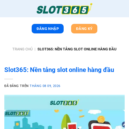
Chuyển
đến
nội
dung
ĐĂNG NHẬP
ĐĂNG KÝ
TRANG CHỦ
|
SLOT365: NỀN TẢNG SLOT ONLINE HÀNG ĐẦU
Slot365: Nền tảng slot online hàng đầu
ĐÃ ĐĂNG TRÊN
THÁNG 08 09, 2026