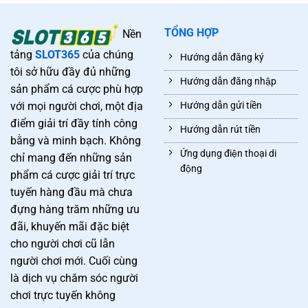
TỔNG HỢP
Nền
tảng
SLOT365
của chúng
Hướng dẫn đăng ký
tôi sở hữu đầy đủ những
Hướng dẫn đăng nhập
sản phẩm cá cược phù hợp
với mọi người chơi, một địa
Hướng dẫn gửi tiền
điểm giải trí đầy tính công
Hướng dẫn rút tiền
bằng và minh bạch. Không
Ứng dụng điện thoại di
chỉ mang đến những sản
động
phẩm cá cược giải trí trực
tuyến hàng đầu mà chưa
đựng hàng trăm những ưu
đãi, khuyến mãi đặc biệt
cho người chơi cũ lẫn
người chơi mới. Cuối cùng
là dịch vụ chăm sóc người
chơi trực tuyến không