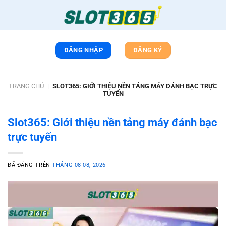
Chuyển
đến
nội
dung
ĐĂNG NHẬP
ĐĂNG KÝ
TRANG CHỦ
|
SLOT365: GIỚI THIỆU NỀN TẢNG MÁY ĐÁNH BẠC TRỰC
TUYẾN
Slot365: Giới thiệu nền tảng máy đánh bạc
trực tuyến
ĐÃ ĐĂNG TRÊN
THÁNG 08 08, 2026