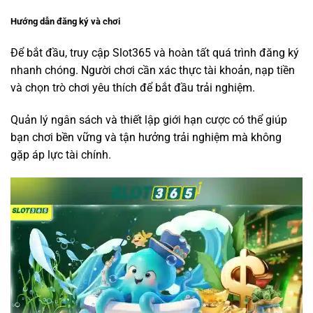
Hướng dẫn đăng ký và chơi
Để bắt đầu, truy cập Slot365 và hoàn tất quá trình đăng ký
nhanh chóng. Người chơi cần xác thực tài khoản, nạp tiền
và chọn trò chơi yêu thích để bắt đầu trải nghiệm.
Quản lý ngân sách và thiết lập giới hạn cược có thể giúp
bạn chơi bền vững và tận hưởng trải nghiệm mà không
gặp áp lực tài chính.