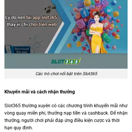
Các trò chơi nổi bật trên Slot365
Khuyến mãi và cách nhận thưởng
Slot365 thường xuyên có các chương trình khuyến mãi như
vòng quay miễn phí, thưởng nạp tiền và cashback. Để nhận
thưởng, người chơi phải đáp ứng điều kiện cược và thời
hạn quy định.