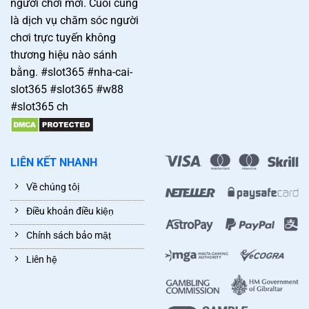
người chơi mới. Cuối cùng
là dịch vụ chăm sóc người
chơi trực tuyến không
thương hiệu nào sánh
bằng. #slot365 #nha-cai-
slot365 #slot365 #w88
#slot365 ch
LIÊN KẾT NHANH
Về chúng tôị
Điều khoản điều kiệṇ
Chính sách bảo mậṭ
Liên hệ̣