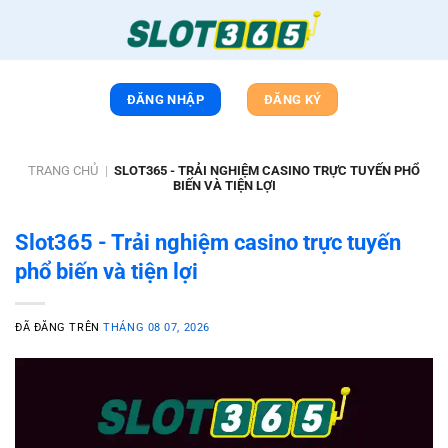
Chuyển
đến
nội
dung
ĐĂNG NHẬP
ĐĂNG KÝ
TRANG CHỦ
|
SLOT365 - TRẢI NGHIỆM CASINO TRỰC TUYẾN PHỔ
BIẾN VÀ TIỆN LỢI
Slot365 - Trải nghiệm casino trực tuyến
phổ biến và tiện lợi
ĐÃ ĐĂNG TRÊN
THÁNG 08 07, 2026