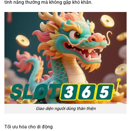
tính năng thưởng mà không gặp khó khăn.
Giao diện người dùng thân thiện
Tối ưu hóa cho di động