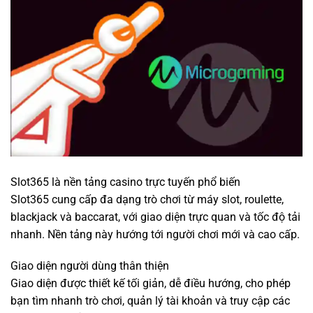
Slot365 là nền tảng casino trực tuyến phổ biến
Slot365 cung cấp đa dạng trò chơi từ máy slot, roulette,
blackjack và baccarat, với giao diện trực quan và tốc độ tải
nhanh. Nền tảng này hướng tới người chơi mới và cao cấp.
Giao diện người dùng thân thiện
Giao diện được thiết kế tối giản, dễ điều hướng, cho phép
bạn tìm nhanh trò chơi, quản lý tài khoản và truy cập các