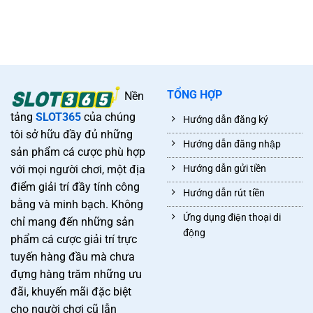
TỔNG HỢP
Nền
tảng
SLOT365
của chúng
Hướng dẫn đăng ký
tôi sở hữu đầy đủ những
Hướng dẫn đăng nhập
sản phẩm cá cược phù hợp
với mọi người chơi, một địa
Hướng dẫn gửi tiền
điểm giải trí đầy tính công
Hướng dẫn rút tiền
bằng và minh bạch. Không
Ứng dụng điện thoại di
chỉ mang đến những sản
động
phẩm cá cược giải trí trực
tuyến hàng đầu mà chưa
đựng hàng trăm những ưu
đãi, khuyến mãi đặc biệt
cho người chơi cũ lẫn