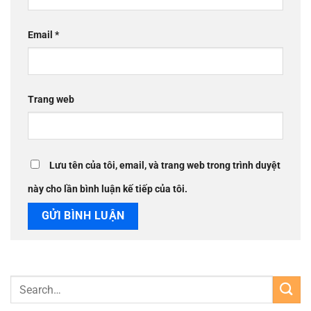
Email
*
Trang web
Lưu tên của tôi, email, và trang web trong trình duyệt
này cho lần bình luận kế tiếp của tôi.