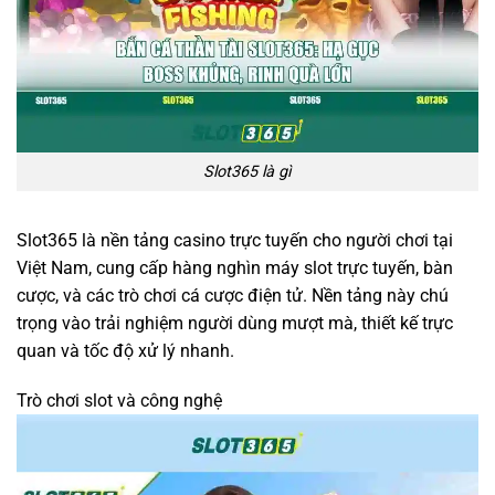
Slot365 là gì
Slot365 là nền tảng casino trực tuyến cho người chơi tại
Việt Nam, cung cấp hàng nghìn máy slot trực tuyến, bàn
cược, và các trò chơi cá cược điện tử. Nền tảng này chú
trọng vào trải nghiệm người dùng mượt mà, thiết kế trực
quan và tốc độ xử lý nhanh.
Trò chơi slot và công nghệ