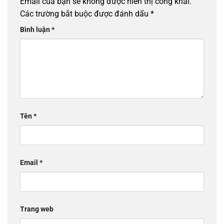
Email của bạn sẽ không được hiển thị công khai.
Các trường bắt buộc được đánh dấu
*
Bình luận
*
Tên
*
Email
*
Trang web