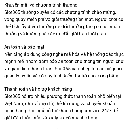
Khuyến mãi và chương trình thưởng
Slot365 thường xuyên có các chương trình chào mừng,
vòng quay miễn phí và giải thưởng tiền mặt. Người chơi có
thể tích lũy điểm thưởng để đổi thưởng, tăng cơ hội nhận
thưởng và khám phá các ưu đãi giới hạn thời gian.
An toàn và bảo mật
Nền tảng áp dụng công nghệ mã hóa và hệ thống xác thực
mạnh mẽ, nhằm đảm bảo an toàn cho thông tin người chơi
và giao dịch thanh toán. Slot365 cấp phép từ các cơ quan
quản lý uy tín và có quy trình kiểm tra trò chơi công bằng.
Thanh toán và hỗ trợ khách hàng
Slot365 hỗ trợ nhiều phương thức thanh toán phổ biến tại
Việt Nam, như ví điện tử, thẻ tín dụng và chuyển khoản
ngân hàng. Đội ngũ hỗ trợ khách hàng làm việc 24/7 để
giải đáp thắc mắc và xử lý sự cố nhanh chóng.