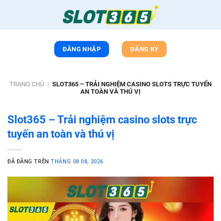
Chuyển
đến
nội
dung
ĐĂNG NHẬP
ĐĂNG KÝ
TRANG CHỦ
|
SLOT365 – TRẢI NGHIỆM CASINO SLOTS TRỰC TUYẾN
AN TOÀN VÀ THÚ VỊ
Slot365 – Trải nghiệm casino slots trực
tuyến an toàn và thú vị
ĐÃ ĐĂNG TRÊN
THÁNG 08 08, 2026