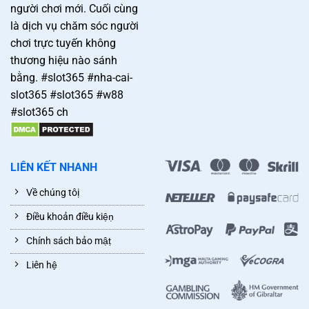
người chơi mới. Cuối cùng
là dịch vụ chăm sóc người
chơi trực tuyến không
thương hiệu nào sánh
bằng. #slot365 #nha-cai-
slot365 #slot365 #w88
#slot365 ch
LIÊN KẾT NHANH
Về chúng tôị
Điều khoản điều kiệṇ
Chính sách bảo mậṭ
Liên hệ̣