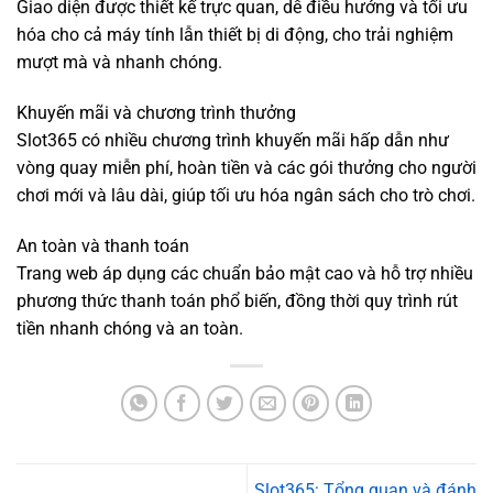
Giao diện được thiết kế trực quan, dễ điều hướng và tối ưu
hóa cho cả máy tính lẫn thiết bị di động, cho trải nghiệm
mượt mà và nhanh chóng.
Khuyến mãi và chương trình thưởng
Slot365 có nhiều chương trình khuyến mãi hấp dẫn như
vòng quay miễn phí, hoàn tiền và các gói thưởng cho người
chơi mới và lâu dài, giúp tối ưu hóa ngân sách cho trò chơi.
An toàn và thanh toán
Trang web áp dụng các chuẩn bảo mật cao và hỗ trợ nhiều
phương thức thanh toán phổ biến, đồng thời quy trình rút
tiền nhanh chóng và an toàn.
Slot365: Tổng quan và đánh