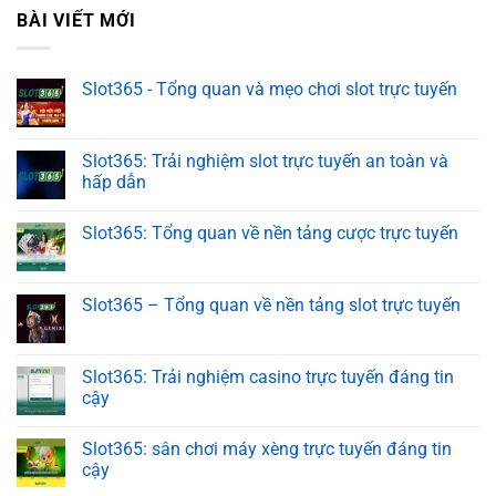
BÀI VIẾT MỚI
Slot365 - Tổng quan và mẹo chơi slot trực tuyến
Slot365: Trải nghiệm slot trực tuyến an toàn và
hấp dẫn
Slot365: Tổng quan về nền tảng cược trực tuyến
Slot365 – Tổng quan về nền tảng slot trực tuyến
Slot365: Trải nghiệm casino trực tuyến đáng tin
cậy
Slot365: sân chơi máy xèng trực tuyến đáng tin
cậy