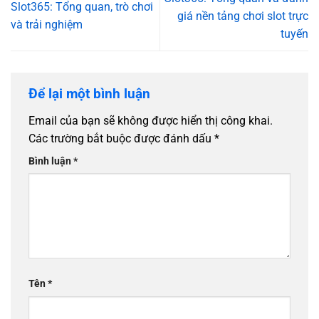
Slot365: Tổng quan, trò chơi
giá nền tảng chơi slot trực
và trải nghiệm
tuyến
Để lại một bình luận
Email của bạn sẽ không được hiển thị công khai.
Các trường bắt buộc được đánh dấu
*
Bình luận
*
Tên
*