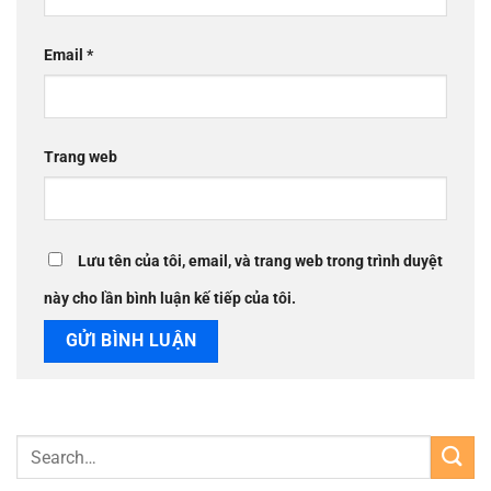
Email
*
Trang web
Lưu tên của tôi, email, và trang web trong trình duyệt
này cho lần bình luận kế tiếp của tôi.