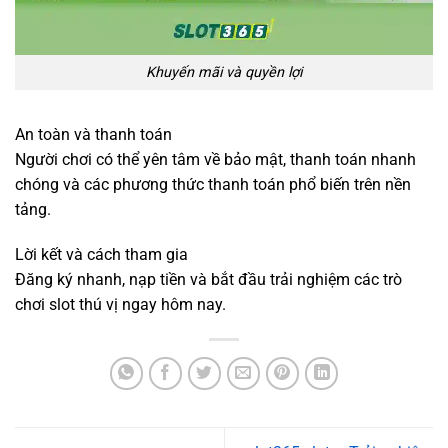
Khuyến mãi và quyền lợi
An toàn và thanh toán
Người chơi có thể yên tâm về bảo mật, thanh toán nhanh
chóng và các phương thức thanh toán phổ biến trên nền
tảng.
Lời kết và cách tham gia
Đăng ký nhanh, nạp tiền và bắt đầu trải nghiệm các trò
chơi slot thú vị ngay hôm nay.