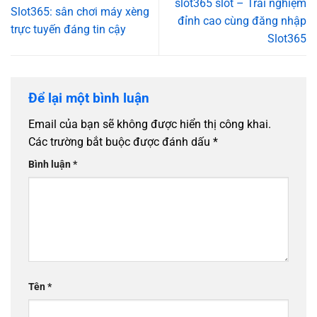
slot365 slot – Trải nghiệm
Slot365: sân chơi máy xèng
đỉnh cao cùng đăng nhập
trực tuyến đáng tin cậy
Slot365
Để lại một bình luận
Email của bạn sẽ không được hiển thị công khai.
Các trường bắt buộc được đánh dấu
*
Bình luận
*
Tên
*