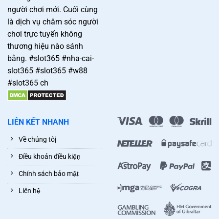
người chơi mới. Cuối cùng
là dịch vụ chăm sóc người
chơi trực tuyến không
thương hiệu nào sánh
bằng. #slot365 #nha-cai-
slot365 #slot365 #w88
#slot365 ch
LIÊN KẾT NHANH
Về chúng tôị
Điều khoản điều kiệṇ
Chính sách bảo mậṭ
Liên hệ̣