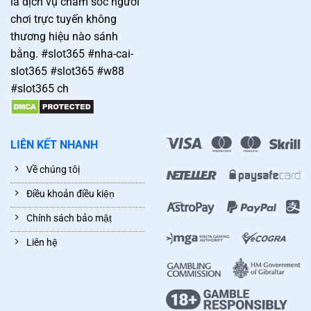
là dịch vụ chăm sóc người
chơi trực tuyến không
thương hiệu nào sánh
bằng. #slot365 #nha-cai-
slot365 #slot365 #w88
#slot365 ch
LIÊN KẾT NHANH
Về chúng tôị
Điều khoản điều kiệṇ
Chính sách bảo mậṭ
Liên hệ̣