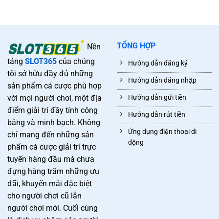
TỔNG HỢP
Nền
tảng
SLOT365
của chúng
Hướng dẫn đăng ký
tôi sở hữu đầy đủ những
Hướng dẫn đăng nhập
sản phẩm cá cược phù hợp
với mọi người chơi, một địa
Hướng dẫn gửi tiền
điểm giải trí đầy tính công
Hướng dẫn rút tiền
bằng và minh bạch. Không
Ứng dụng điện thoại di
chỉ mang đến những sản
động
phẩm cá cược giải trí trực
tuyến hàng đầu mà chưa
đựng hàng trăm những ưu
đãi, khuyến mãi đặc biệt
cho người chơi cũ lẫn
người chơi mới. Cuối cùng