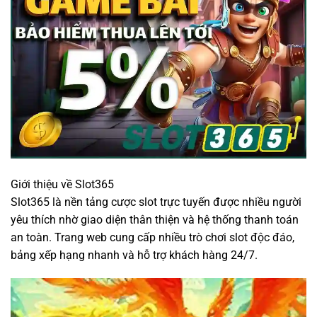
Giới thiệu về Slot365
Slot365 là nền tảng cược slot trực tuyến được nhiều người
yêu thích nhờ giao diện thân thiện và hệ thống thanh toán
an toàn. Trang web cung cấp nhiều trò chơi slot độc đáo,
bảng xếp hạng nhanh và hỗ trợ khách hàng 24/7.