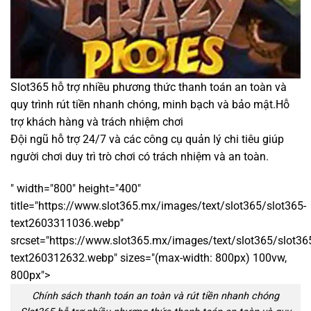
Slot365 hỗ trợ nhiều phương thức thanh toán an toàn và
quy trình rút tiền nhanh chóng, minh bạch và bảo mật.
Hỗ
trợ khách hàng và trách nhiệm chơi
Đội ngũ hỗ trợ 24/7 và các công cụ quản lý chi tiêu giúp
người chơi duy trì trò chơi có trách nhiệm và an toàn.
" width="800" height="400"
title="https://www.slot365.mx/images/text/slot365/slot365-
text2603311036.webp"
srcset="https://www.slot365.mx/images/text/slot365/slot36
text260312632.webp" sizes="(max-width: 800px) 100vw,
800px">
Chính sách thanh toán an toàn và rút tiền nhanh chóng