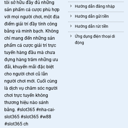
tôi sở hữu đầy đủ những
Hướng dẫn đăng nhập
sản phẩm cá cược phù hợp
với mọi người chơi, một địa
Hướng dẫn gửi tiền
điểm giải trí đầy tính công
Hướng dẫn rút tiền
bằng và minh bạch. Không
Ứng dụng điện thoại di
chỉ mang đến những sản
động
phẩm cá cược giải trí trực
tuyến hàng đầu mà chưa
đựng hàng trăm những ưu
đãi, khuyến mãi đặc biệt
cho người chơi cũ lẫn
người chơi mới. Cuối cùng
là dịch vụ chăm sóc người
chơi trực tuyến không
thương hiệu nào sánh
bằng. #slot365 #nha-cai-
slot365 #slot365 #w88
#slot365 ch