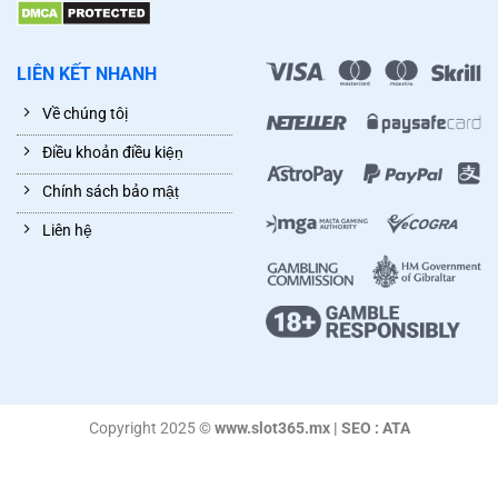
LIÊN KẾT NHANH
Về chúng tôị
Điều khoản điều kiệṇ
Chính sách bảo mậṭ
Liên hệ̣
Copyright 2025 ©
www.slot365.mx | SEO : ATA