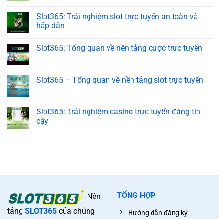
Slot365: Trải nghiệm slot trực tuyến an toàn và
hấp dẫn
Slot365: Tổng quan về nền tảng cược trực tuyến
Slot365 – Tổng quan về nền tảng slot trực tuyến
Slot365: Trải nghiệm casino trực tuyến đáng tin
cậy
TỔNG HỢP
Nền
tảng
SLOT365
của chúng
Hướng dẫn đăng ký