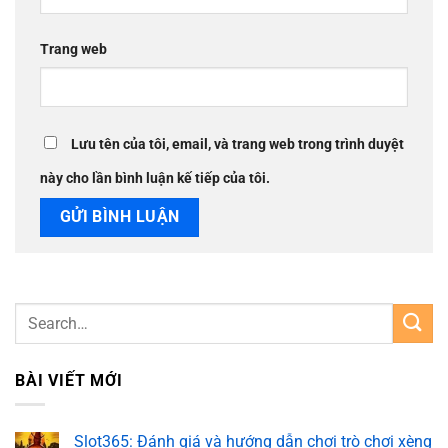
Trang web
Lưu tên của tôi, email, và trang web trong trình duyệt
này cho lần bình luận kế tiếp của tôi.
BÀI VIẾT MỚI
Slot365: Đánh giá và hướng dẫn chơi trò chơi xèng