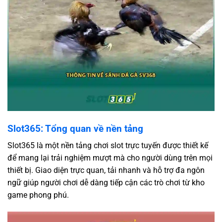
Slot365: Tổng quan về nền tảng
Slot365 là một nền tảng chơi slot trực tuyến được thiết kế
để mang lại trải nghiệm mượt mà cho người dùng trên mọi
thiết bị. Giao diện trực quan, tải nhanh và hỗ trợ đa ngôn
ngữ giúp người chơi dễ dàng tiếp cận các trò chơi từ kho
game phong phú.