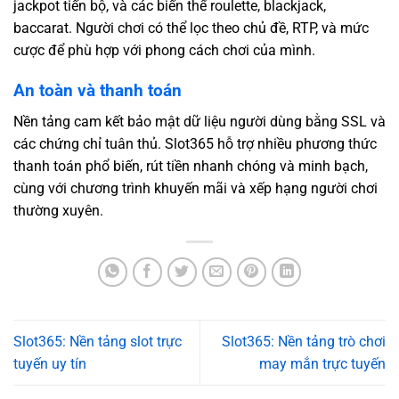
jackpot tiến bộ, và các biến thể roulette, blackjack,
baccarat. Người chơi có thể lọc theo chủ đề, RTP, và mức
cược để phù hợp với phong cách chơi của mình.
An toàn và thanh toán
Nền tảng cam kết bảo mật dữ liệu người dùng bằng SSL và
các chứng chỉ tuân thủ. Slot365 hỗ trợ nhiều phương thức
thanh toán phổ biến, rút tiền nhanh chóng và minh bạch,
cùng với chương trình khuyến mãi và xếp hạng người chơi
thường xuyên.
Slot365: Nền tảng slot trực
Slot365: Nền tảng trò chơi
tuyến uy tín
may mắn trực tuyến