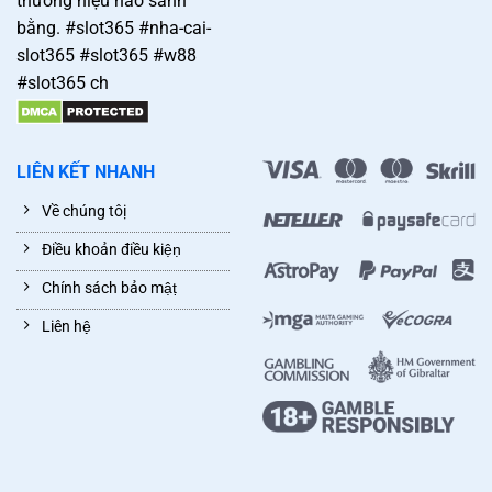
thương hiệu nào sánh
bằng. #slot365 #nha-cai-
slot365 #slot365 #w88
#slot365 ch
LIÊN KẾT NHANH
Về chúng tôị
Điều khoản điều kiệṇ
Chính sách bảo mậṭ
Liên hệ̣