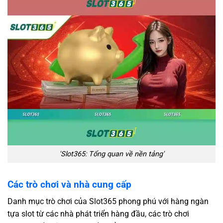
'Slot365: Tổng quan về nền tảng'
Các trò chơi và nhà cung cấp
Danh mục trò chơi của Slot365 phong phú với hàng ngàn
tựa slot từ các nhà phát triển hàng đầu, các trò chơi