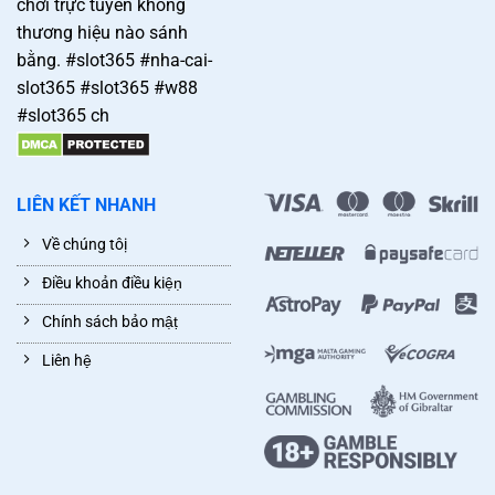
chơi trực tuyến không
thương hiệu nào sánh
bằng. #slot365 #nha-cai-
slot365 #slot365 #w88
#slot365 ch
LIÊN KẾT NHANH
Về chúng tôị
Điều khoản điều kiệṇ
Chính sách bảo mậṭ
Liên hệ̣