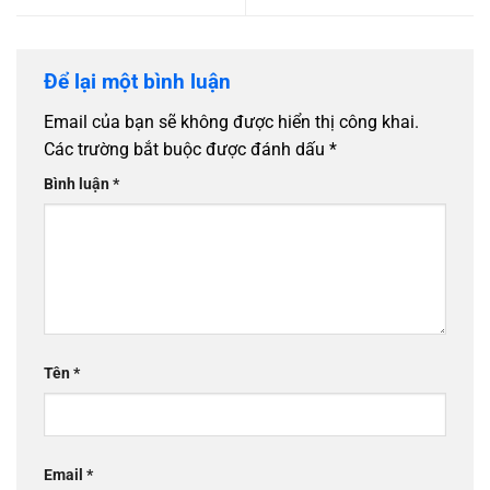
Để lại một bình luận
Email của bạn sẽ không được hiển thị công khai.
Các trường bắt buộc được đánh dấu
*
Bình luận
*
Tên
*
Email
*