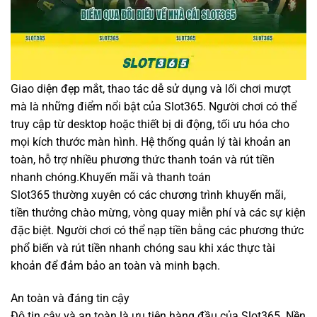
Giao diện đẹp mắt, thao tác dễ sử dụng và lối chơi mượt
mà là những điểm nổi bật của Slot365. Người chơi có thể
truy cập từ desktop hoặc thiết bị di động, tối ưu hóa cho
mọi kích thước màn hình. Hệ thống quản lý tài khoản an
toàn, hỗ trợ nhiều phương thức thanh toán và rút tiền
nhanh chóng.
Khuyến mãi và thanh toán
Slot365 thường xuyên có các chương trình khuyến mãi,
tiền thưởng chào mừng, vòng quay miễn phí và các sự kiện
đặc biệt. Người chơi có thể nạp tiền bằng các phương thức
phổ biến và rút tiền nhanh chóng sau khi xác thực tài
khoản để đảm bảo an toàn và minh bạch.
An toàn và đáng tin cậy
Độ tin cậy và an toàn là ưu tiên hàng đầu của Slot365. Nền