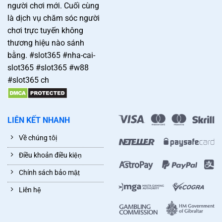
người chơi mới. Cuối cùng
là dịch vụ chăm sóc người
chơi trực tuyến không
thương hiệu nào sánh
bằng. #slot365 #nha-cai-
slot365 #slot365 #w88
#slot365 ch
LIÊN KẾT NHANH
Về chúng tôị
Điều khoản điều kiệṇ
Chính sách bảo mậṭ
Liên hệ̣