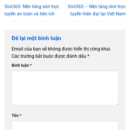
Slot365: Nền tảng slot trực
Slot365 – Nền tảng slot trực
tuyến an toàn và tiện ích
tuyến hiện đại tại Việt Nam
Để lại một bình luận
Email của bạn sẽ không được hiển thị công khai.
Các trường bắt buộc được đánh dấu
*
Bình luận
*
Tên
*