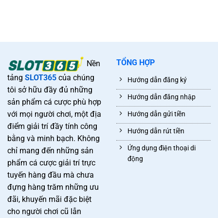
TỔNG HỢP
Nền
tảng
SLOT365
của chúng
Hướng dẫn đăng ký
tôi sở hữu đầy đủ những
Hướng dẫn đăng nhập
sản phẩm cá cược phù hợp
với mọi người chơi, một địa
Hướng dẫn gửi tiền
điểm giải trí đầy tính công
Hướng dẫn rút tiền
bằng và minh bạch. Không
Ứng dụng điện thoại di
chỉ mang đến những sản
động
phẩm cá cược giải trí trực
tuyến hàng đầu mà chưa
đựng hàng trăm những ưu
đãi, khuyến mãi đặc biệt
cho người chơi cũ lẫn