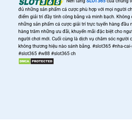
Nền tảng
SLOT365
của chúng t
đủ những sản phẩm cá cược phù hợp với mọi người ch
điểm giải trí đầy tính công bằng và minh bạch. Không
những sản phẩm cá cược giải trí trực tuyến hàng đầ
hàng trăm những ưu đãi, khuyến mãi đặc biệt cho ngườ
người chơi mới. Cuối cùng là dịch vụ chăm sóc người c
không thương hiệu nào sánh bằng. #slot365 #nha-cai-
#slot365 #w88 #slot365 ch