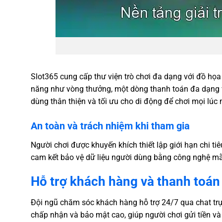
Slot365 cung cấp thư viện trò chơi đa dạng với đồ họa
năng như vòng thưởng, một dòng thanh toán đa dạng 
dùng thân thiện và tối ưu cho di động để chơi mọi lúc 
An toàn và trách nhiệm khi tham gia
Người chơi được khuyến khích thiết lập giới hạn chi tiê
cam kết bảo vệ dữ liệu người dùng bằng công nghệ mã
Hỗ trợ khách hàng và thanh toán
Đội ngũ chăm sóc khách hàng hỗ trợ 24/7 qua chat trự
chấp nhận và bảo mật cao, giúp người chơi gửi tiền và 