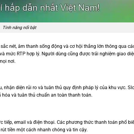
Tính năng nổi bật
 sắc nét, âm thanh sống động và cơ hội thắng lớn thông qua các
và mức RTP hợp lý. Người dùng cũng được trải nghiệm giao diệ
mọi nơi.
u, nhận diện rủi ro và tuân thủ quy định pháp lý của khu vực. Sl
 hóa và tuân thủ chuẩn an toàn thanh toán.
c tiếp, email và điện thoại. Các phương thức thanh toán phổ bi
rút tiền một cách nhanh chóng và tin cậy.