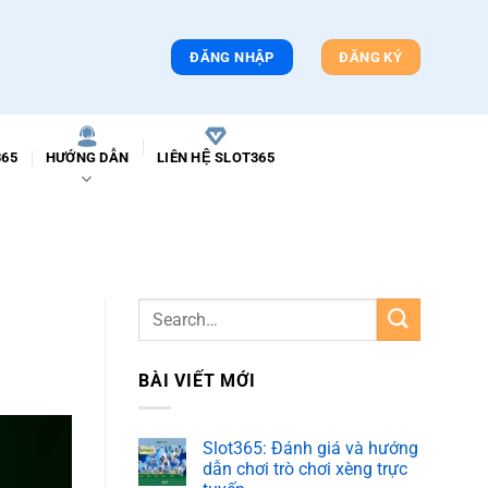
ĐĂNG NHẬP
ĐĂNG KÝ
365
HƯỚNG DẪN
LIÊN HỆ SLOT365
BÀI VIẾT MỚI
Slot365: Đánh giá và hướng
dẫn chơi trò chơi xèng trực