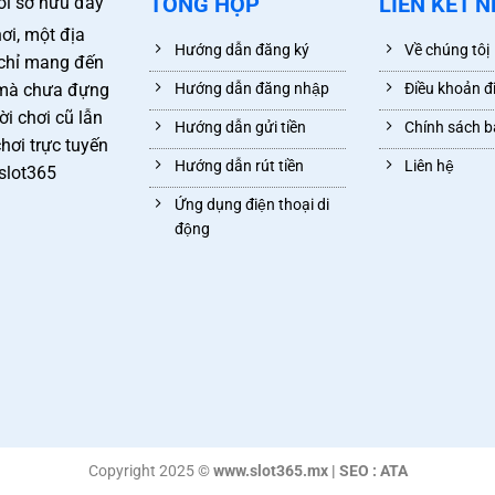
TỔNG HỢP
LIÊN KẾT 
ôi sở hữu đầy
ơi, một địa
Hướng dẫn đăng ký
Về chúng tôị
 chỉ mang đến
Hướng dẫn đăng nhập
Điều khoản điê
u mà chưa đựng
i chơi cũ lẫn
Hướng dẫn gửi tiền
Chính sách ba
hơi trực tuyến
Hướng dẫn rút tiền
Liên hệ̣
slot365
Ứng dụng điện thoại di
động
Copyright 2025 ©
www.slot365.mx | SEO : ATA