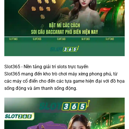
Slot365 - Nền tảng giải trí slots trực tuyến
Slot365 mang đến kho trò chơi máy xèng phong phú, từ
các máy cổ điển cho đến các tựa game hiện đại với đồ họa
sống động và âm thanh sống động.