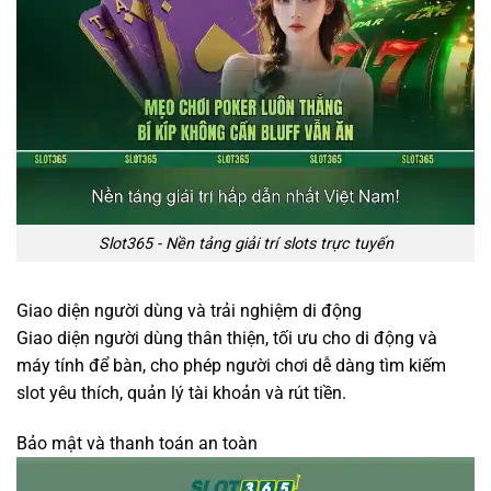
Slot365 - Nền tảng giải trí slots trực tuyến
Giao diện người dùng và trải nghiệm di động
Giao diện người dùng thân thiện, tối ưu cho di động và
máy tính để bàn, cho phép người chơi dễ dàng tìm kiếm
slot yêu thích, quản lý tài khoản và rút tiền.
Bảo mật và thanh toán an toàn