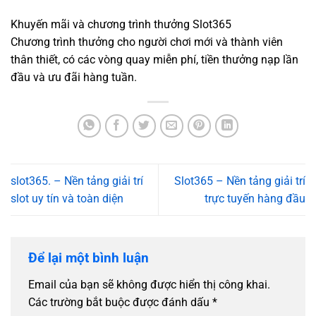
Khuyến mãi và chương trình thưởng Slot365
Chương trình thưởng cho người chơi mới và thành viên
thân thiết, có các vòng quay miễn phí, tiền thưởng nạp lần
đầu và ưu đãi hàng tuần.
slot365. – Nền tảng giải trí
Slot365 – Nền tảng giải trí
slot uy tín và toàn diện
trực tuyến hàng đầu
Để lại một bình luận
Email của bạn sẽ không được hiển thị công khai.
Các trường bắt buộc được đánh dấu
*