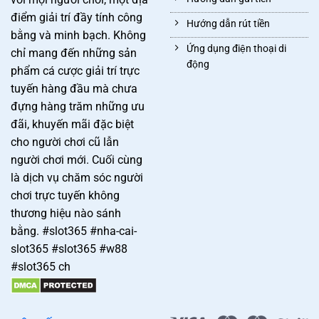
điểm giải trí đầy tính công
Hướng dẫn rút tiền
bằng và minh bạch. Không
Ứng dụng điện thoại di
chỉ mang đến những sản
động
phẩm cá cược giải trí trực
tuyến hàng đầu mà chưa
đựng hàng trăm những ưu
đãi, khuyến mãi đặc biệt
cho người chơi cũ lẫn
người chơi mới. Cuối cùng
là dịch vụ chăm sóc người
chơi trực tuyến không
thương hiệu nào sánh
bằng. #slot365 #nha-cai-
slot365 #slot365 #w88
#slot365 ch