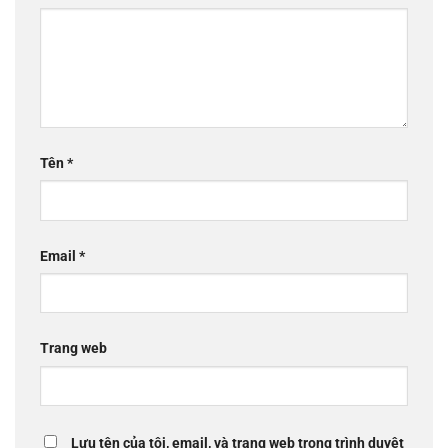
Tên
*
Email
*
Trang web
Lưu tên của tôi, email, và trang web trong trình duyệt