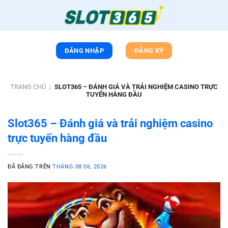
Chuyển
đến
nội
dung
ĐĂNG NHẬP
ĐĂNG KÝ
TRANG CHỦ
|
SLOT365 – ĐÁNH GIÁ VÀ TRẢI NGHIỆM CASINO TRỰC
TUYẾN HÀNG ĐẦU
Slot365 – Đánh giá và trải nghiệm casino
trực tuyến hàng đầu
ĐÃ ĐĂNG TRÊN
THÁNG 08 06, 2026