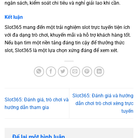
ngân sách, kiểm soát chi tiêu và nghỉ giải lao khi cần.
Kết luận
Slot365 mang đến một trải nghiệm slot trực tuyến tiện ích
với đa dạng trò chơi, khuyến mãi và hỗ trợ khách hàng tốt.
Nếu bạn tìm một nền tảng đáng tin cậy để thưởng thức
slot, Slot365 là một lựa chọn xứng đáng để xem xét.
Slot365: Đánh giá và hướng
Slot365: Đánh giá, trò chơi và
dẫn chơi trò chơi xèng trực
hướng dẫn tham gia
tuyến
Để lại một bình luận