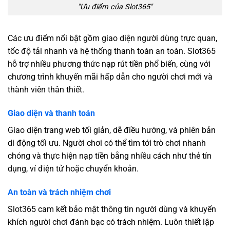
"Ưu điểm của Slot365"
Các ưu điểm nổi bật gồm giao diện người dùng trực quan,
tốc độ tải nhanh và hệ thống thanh toán an toàn. Slot365
hỗ trợ nhiều phương thức nạp rút tiền phổ biến, cùng với
chương trình khuyến mãi hấp dẫn cho người chơi mới và
thành viên thân thiết.
Giao diện và thanh toán
Giao diện trang web tối giản, dễ điều hướng, và phiên bản
di động tối ưu. Người chơi có thể tìm tới trò chơi nhanh
chóng và thực hiện nạp tiền bằng nhiều cách như thẻ tín
dụng, ví điện tử hoặc chuyển khoản.
An toàn và trách nhiệm chơi
Slot365 cam kết bảo mật thông tin người dùng và khuyến
khích người chơi đánh bạc có trách nhiệm. Luôn thiết lập