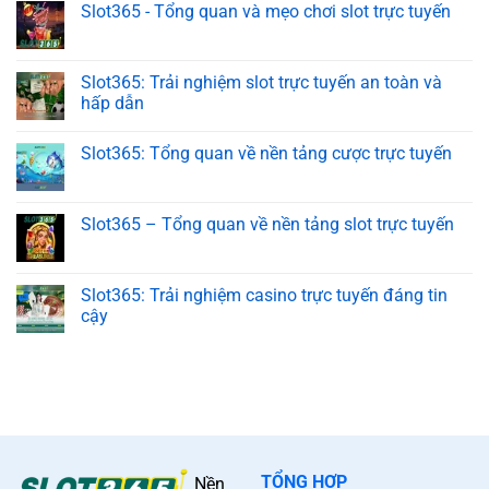
Slot365 - Tổng quan và mẹo chơi slot trực tuyến
Slot365: Trải nghiệm slot trực tuyến an toàn và
hấp dẫn
Slot365: Tổng quan về nền tảng cược trực tuyến
Slot365 – Tổng quan về nền tảng slot trực tuyến
Slot365: Trải nghiệm casino trực tuyến đáng tin
cậy
TỔNG HỢP
Nền