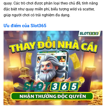
quay. Các trò chơi được phân loại theo chủ đề, tính năng
đặc biệt như quay miễn phí, biểu tượng wild và scatter,
giúp người chơi có trải nghiệm đa dạng.
Ưu điểm của Slot365