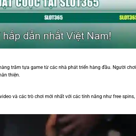
 hàng trăm tựa game từ các nhà phát triển hàng đầu. Người chơi
hân thiện.
ideo và các trò chơi mới nhất với các tính năng như free spins,