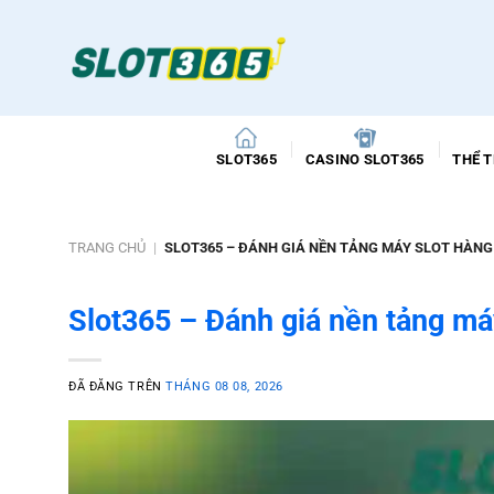
Chuyển
đến
nội
dung
SLOT365
CASINO SLOT365
THỂ 
TRANG CHỦ
|
SLOT365 – ĐÁNH GIÁ NỀN TẢNG MÁY SLOT HÀNG
Slot365 – Đánh giá nền tảng má
ĐÃ ĐĂNG TRÊN
THÁNG 08 08, 2026