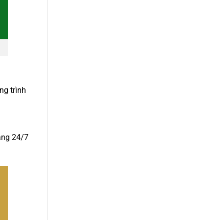
ng trình
àng 24/7