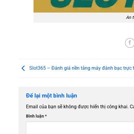
An t
Slot365 – Đánh giá nền tảng máy đánh bạc trực 
Để lại một bình luận
Email của bạn sẽ không được hiển thị công khai.
C
Bình luận
*