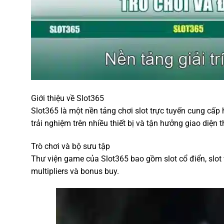
Giới thiệu về Slot365
Slot365 là một nền tảng chơi slot trực tuyến cung cấp
trải nghiệm trên nhiều thiết bị và tận hưởng giao diện t
Trò chơi và bộ sưu tập
Thư viện game của Slot365 bao gồm slot cổ điển, slot v
multipliers và bonus buy.