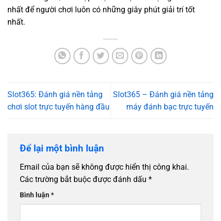
nhất để người chơi luôn có những giây phút giải trí tốt
nhất.
Slot365: Đánh giá nền tảng
Slot365 – Đánh giá nền tảng
chơi slot trực tuyến hàng đầu
máy đánh bạc trực tuyến
Để lại một bình luận
Email của bạn sẽ không được hiển thị công khai.
Các trường bắt buộc được đánh dấu
*
Bình luận
*