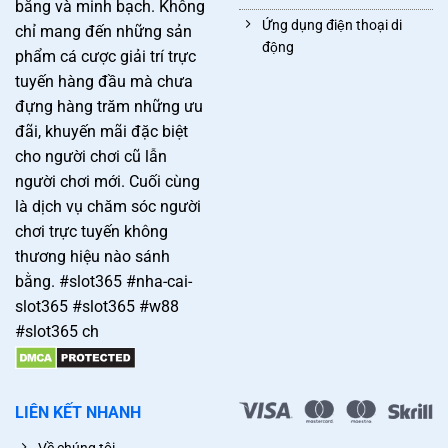
bằng và minh bạch. Không
Ứng dụng điện thoại di
chỉ mang đến những sản
động
phẩm cá cược giải trí trực
tuyến hàng đầu mà chưa
đựng hàng trăm những ưu
đãi, khuyến mãi đặc biệt
cho người chơi cũ lẫn
người chơi mới. Cuối cùng
là dịch vụ chăm sóc người
chơi trực tuyến không
thương hiệu nào sánh
bằng. #slot365 #nha-cai-
slot365 #slot365 #w88
#slot365 ch
LIÊN KẾT NHANH
Về chúng tôị