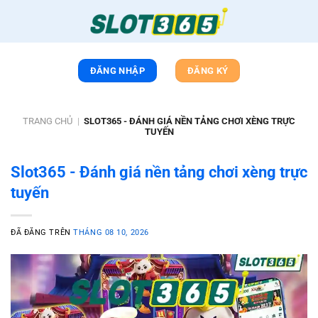
Chuyển
đến
nội
dung
ĐĂNG NHẬP
ĐĂNG KÝ
TRANG CHỦ
|
SLOT365 - ĐÁNH GIÁ NỀN TẢNG CHƠI XÈNG TRỰC
TUYẾN
Slot365 - Đánh giá nền tảng chơi xèng trực
tuyến
ĐÃ ĐĂNG TRÊN
THÁNG 08 10, 2026