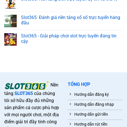
Slot365: Đánh giá nền tảng xổ số trực tuyến hàng
đầu
Slot365 - Giải pháp chơi slot trực tuyến đáng tin
cậy
TỔNG HỢP
Nền
tảng
SLOT365
của chúng
Hướng dẫn đăng ký
tôi sở hữu đầy đủ những
Hướng dẫn đăng nhập
sản phẩm cá cược phù hợp
với mọi người chơi, một địa
Hướng dẫn gửi tiền
điểm giải trí đầy tính công
Hướng dẫn rút tiền