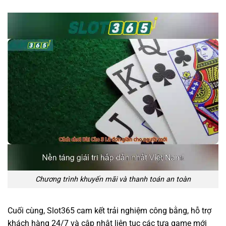
Chương trình khuyến mãi và thanh toán an toàn
Cuối cùng, Slot365 cam kết trải nghiệm công bằng, hỗ trợ
khách hàng 24/7 và cập nhật liên tục các tựa game mới