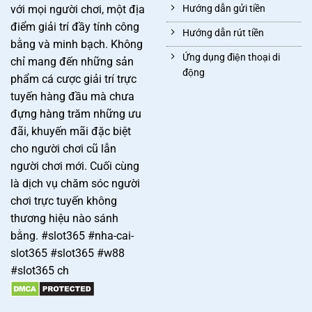
với mọi người chơi, một địa
Hướng dẫn gửi tiền
1. Slot365 Là Ai? Giới Thiệu Về Nhà Cái Hàng Đầu
điểm giải trí đầy tính công
Hướng dẫn rút tiền
bằng và minh bạch. Không
2. Tại Sao Hàng Triệu Người Chơi Lựa Chọn Slot365?
Ứng dụng điện thoại di
chỉ mang đến những sản
3. Kho Tàng Trò Chơi Đồ Sộ Tại SLOT365.COM
động
phẩm cá cược giải trí trực
4. Hướng Dẫn Đăng Ký Tài Khoản Slot365 Nhanh
tuyến hàng đầu mà chưa
Chóng
đựng hàng trăm những ưu
đãi, khuyến mãi đặc biệt
5. Hệ Thống Giao Dịch Nạp - Rút Tiền Siêu Tốc
cho người chơi cũ lẫn
6. Các Câu Hỏi Thường Gặp (FAQ)
người chơi mới. Cuối cùng
7. Kết Luận
là dịch vụ chăm sóc người
chơi trực tuyến không
Slot365 Là Ai? Vị Thế Của Nhà Cái Trên Thị
thương hiệu nào sánh
Trường
bằng. #slot365 #nha-cai-
slot365 #slot365 #w88
Trong bối cảnh thị trường cá cược trực tuyến phát triển
#slot365 ch
mạnh mẽ,
Slot365
nổi lên như một "ngọn hải đăng" về sự
uy tín và chất lượng. Được cấp phép hoạt động bởi các tổ
chức cờ bạc quốc tế danh tiếng (như PAGCOR và Curacao